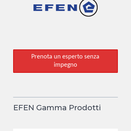
Button
Prenota un esperto senza
GET
URL
impegno
params
-
IT
EFEN Gamma Prodotti